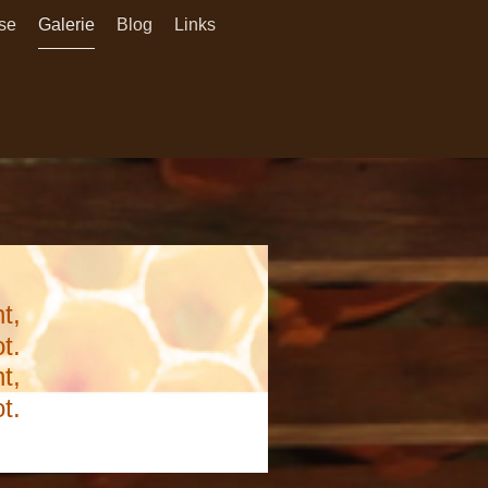
se
Galerie
Blog
Links
t,
t.
t,
t.