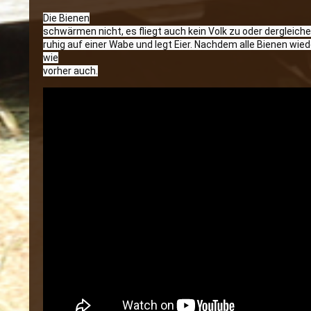
Die Bienen

schwärmen nicht, es fliegt auch kein Volk zu oder dergleichen
ruhig auf einer Wabe und legt Eier. Nachdem alle Bienen wiede
wie

vorher auch.