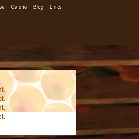
se
Galerie
Blog
Links
t,
t.
t,
t.