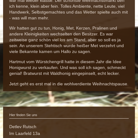
war mal wieder klasse. Der schönste Weihnachstmarkt den
ich kenne, klein aber fein. Tolles Ambiente, nette Leute, viel
Handwerk, Selbstgemachtes und das Wetter spielte auch mit
- was will man mehr.
Wir hatten gut zu tun, Honig, Met, Kerzen, Pralinen und
andere Kleinigkeiten wechselten den Besitzer. Es w
ar
zeitweise ganz schön viel los am Stand, aber so soll es ja
sein. An unserem Stehtisch wurde heißer Met verzehrt und
viele Bekannte kamen um Hallo zu sagen.
Hartmut vom Würstchengrill hatte in diesem Jahr die Idee
Honigwurst zu verkaufen. Und was soll ich sagen, schmeckt
genial! Bratwurst mit Waldhonig eingepinselt, echt lecker.
Jetzt geht es erst mal in die wohlverdiente Weihnachtspause.
Hier finden Sie uns
Detlev Rutsch
Im Laarfeld
13a